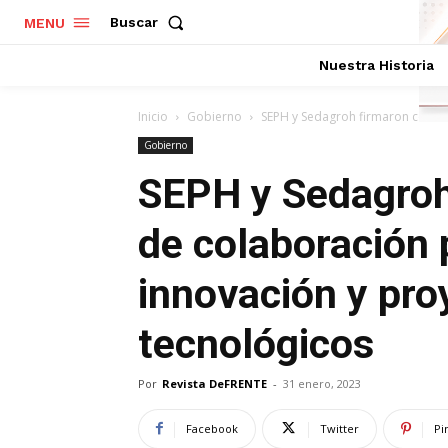
Buscar
MENU
Nuestra Historia
Inicio
Gobierno
SEPH y Sedagroh firmaron conven
Gobierno
SEPH y Sedagroh
de colaboración 
innovación y proy
tecnológicos
Por
Revista DeFRENTE
-
31 enero, 2023
Facebook
Twitter
Pi