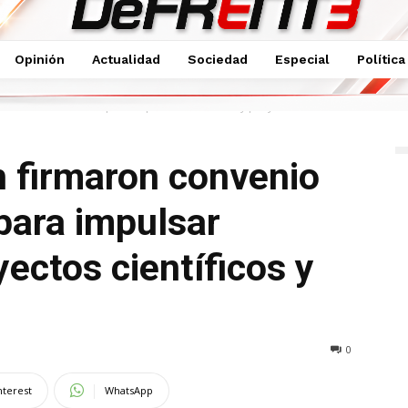
Opinión
Actualidad
Sociedad
Especial
Política
io de colaboración para impulsar innovación y proyectos...
 firmaron convenio
para impulsar
ectos científicos y
0
nterest
WhatsApp