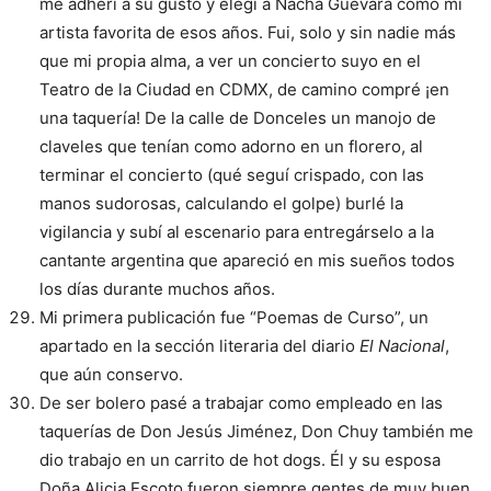
me adherí a su gusto y elegí a Nacha Guevara como mi
artista favorita de esos años. Fui, solo y sin nadie más
que mi propia alma, a ver un concierto suyo en el
Teatro de la Ciudad en CDMX, de camino compré ¡en
una taquería! De la calle de Donceles un manojo de
claveles que tenían como adorno en un florero, al
terminar el concierto (qué seguí crispado, con las
manos sudorosas, calculando el golpe) burlé la
vigilancia y subí al escenario para entregárselo a la
cantante argentina que apareció en mis sueños todos
los días durante muchos años.
Mi primera publicación fue “Poemas de Curso”, un
apartado en la sección literaria del diario
El Nacional
,
que aún conservo.
De ser bolero pasé a trabajar como empleado en las
taquerías de Don Jesús Jiménez, Don Chuy también me
dio trabajo en un carrito de hot dogs. Él y su esposa
Doña Alicia Escoto fueron siempre gentes de muy buen