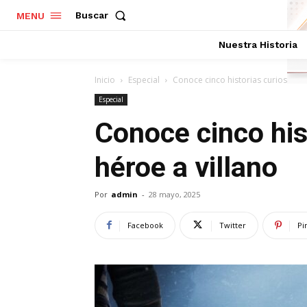
Buscar
MENU
Nuestra Historia
Inicio
Especial
Conoce cinco historias curiosas de
Especial
Conoce cinco his
héroe a villano
Por
admin
-
28 mayo, 2025
Facebook
Twitter
Pi