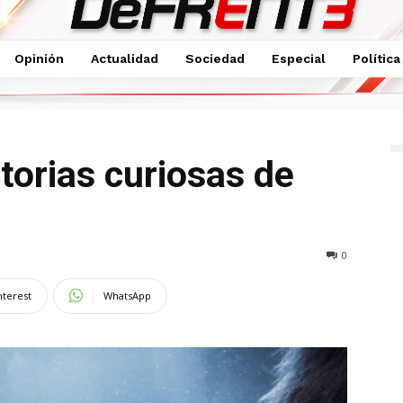
Opinión
Actualidad
Sociedad
Especial
Política
 héroe a villano
torias curiosas de
0
nterest
WhatsApp