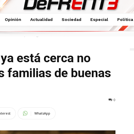
Opinión
Actualidad
Sociedad
Especial
Política
 cerca no será para algunas...
 ya está cerca no
s familias de buenas
0
nterest
WhatsApp