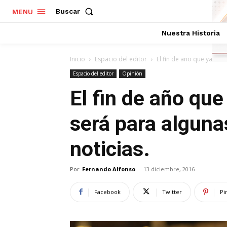
Buscar
MENU
Nuestra Historia
Inicio
Espacio del editor
El fin de año que ya está
Espacio del editor
Opinión
El fin de año que
será para alguna
noticias.
Por
Fernando Alfonso
-
13 diciembre, 2016
Facebook
Twitter
Pi